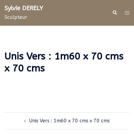
Aller
Sylvie DERELY
au
Rechercher
Ouv
Sculpteur
contenu
le
me
Unis Vers : 1m60 x 70 cms
x 70 cms
Navigation
Unis Vers : 1m60 x 70 cms x 70 cms
d’article