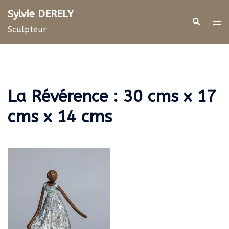
Aller
Sylvie DERELY
au
Rechercher
Ouv
Sculpteur
contenu
le
me
La Révérence : 30 cms x 17
cms x 14 cms