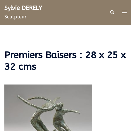
Aller
Sylvie DERELY
au
Rechercher
Ouv
Sculpteur
contenu
le
me
Premiers Baisers : 28 x 25 x
32 cms