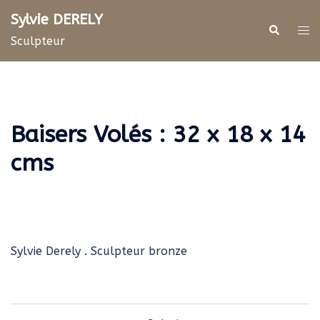
Aller
Sylvie DERELY
au
Rechercher
Ouv
Sculpteur
contenu
le
me
Baisers Volés : 32 x 18 x 14
cms
Sylvie Derely . Sculpteur bronze
Navigation