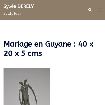
Aller
Sylvie DERELY
au
Rechercher
Ouv
Sculpteur
contenu
le
me
Mariage en Guyane : 40 x
20 x 5 cms