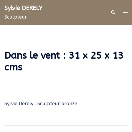
Aller
Sylvie DERELY
au
Rechercher
Ouv
Sculpteur
contenu
le
me
Dans le vent : 31 x 25 x 13
cms
Sylvie Derely . Sculpteur bronze
Navigation