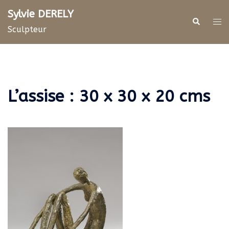
Aller
Sylvie DERELY
au
Rechercher
Ouv
Sculpteur
contenu
le
me
L’assise : 30 x 30 x 20 cms