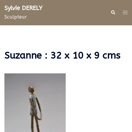
Aller
Sylvie DERELY
au
Rechercher
Ouv
Sculpteur
contenu
le
me
Suzanne : 32 x 10 x 9 cms