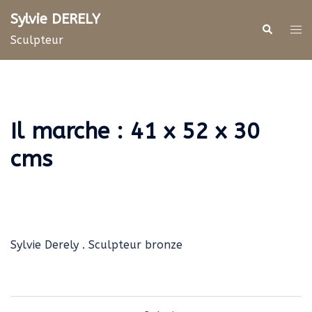
Aller
Sylvie DERELY
au
Rechercher
Ouv
Sculpteur
contenu
le
me
Il marche : 41 x 52 x 30
cms
Sylvie Derely . Sculpteur bronze
Navigation