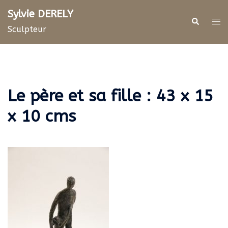
Aller
Sylvie DERELY
au
Rechercher
Ouv
Sculpteur
contenu
le
me
Le père et sa fille : 43 x 15
x 10 cms