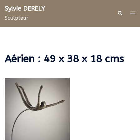
Aller
Sylvie DERELY
au
Rechercher
Ouv
Sculpteur
contenu
le
me
Aérien : 49 x 38 x 18 cms