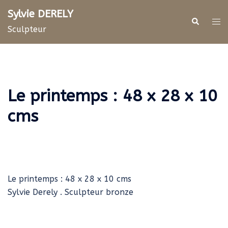
Aller
Sylvie DERELY
au
Rechercher
Ouv
Sculpteur
contenu
le
me
Le printemps : 48 x 28 x 10
cms
Le printemps : 48 x 28 x 10 cms
Sylvie Derely . Sculpteur bronze