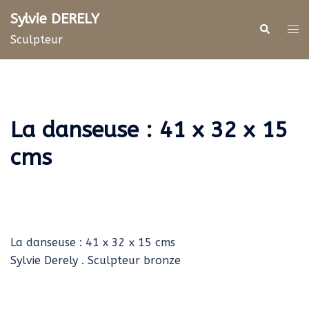
Aller
Sylvie DERELY
au
Rechercher
Ouv
Sculpteur
contenu
le
me
La danseuse : 41 x 32 x 15
cms
La danseuse : 41 x 32 x 15 cms
Sylvie Derely . Sculpteur bronze